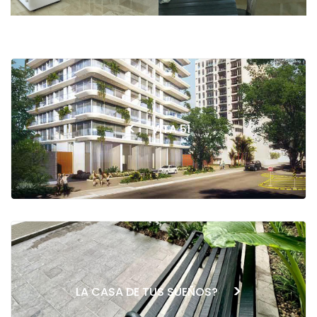
<
VITA 51
>
LA CASA DE TUS SUEÑOS?